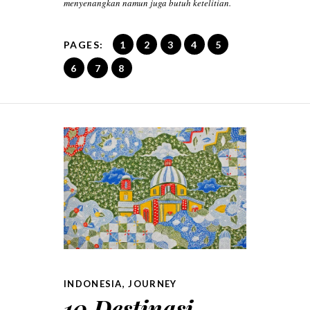
menyenangkan namun juga butuh ketelitian.
PAGES:
1
2
3
4
5
6
7
8
INDONESIA
,
JOURNEY
10 Destinasi