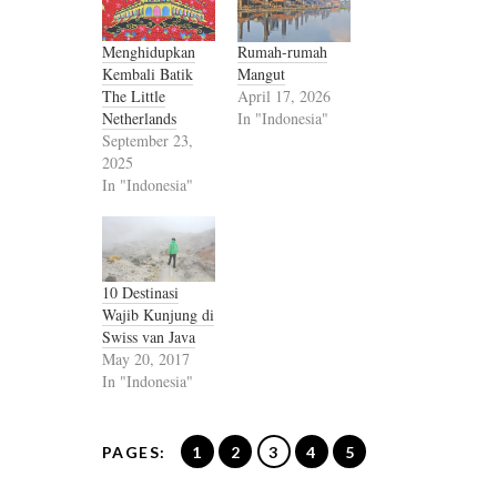
Menghidupkan
Rumah-rumah
Kembali Batik
Mangut
The Little
April 17, 2026
Netherlands
In "Indonesia"
September 23,
2025
In "Indonesia"
10 Destinasi
Wajib Kunjung di
Swiss van Java
May 20, 2017
In "Indonesia"
PAGES:
1
2
3
4
5