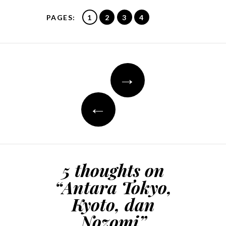
PAGES:
1
2
3
4
Post
→
navigation
←
5 thoughts on
“
Antara Tokyo,
Kyoto, dan
Nozomi
”