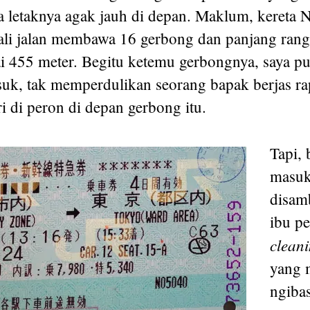
ta letaknya agak jauh di depan. Maklum, kereta 
ali jalan membawa 16 gerbong dan panjang ran
i 455 meter. Begitu ketemu gerbongnya, saya pu
uk, tak memperdulikan seorang bapak berjas ra
i di peron di depan gerbong itu.
Tapi, 
masuk
disam
ibu p
cleani
yang 
ngiba