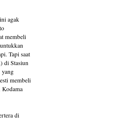
ini agak
to
at membeli
eruntukkan
pi. Tapi saat
) di Stasiun
n yang
esti membeli
an Kodama
rtera di