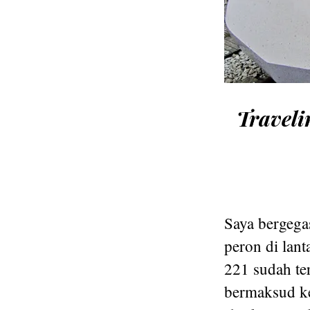
Traveli
Saya bergega
peron di lan
221 sudah ter
bermaksud ke