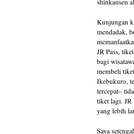
shinkansen al
Kunjungan ka
mendadak, be
memanfaatkan
JR Pass, tike
bagi wisatawa
membeli tiket
Ikebukuro, t
tercepat– ti
tiket lagi. 
yang lebih la
Saya setengah