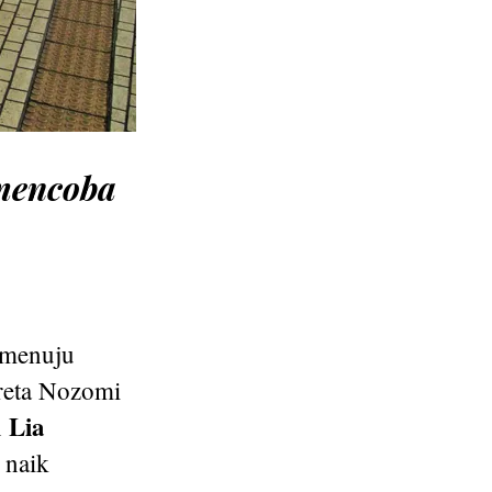
 mencoba
 menuju
ereta Nozomi
Lia
n
 naik