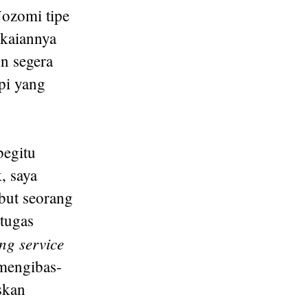
Nozomi tipe
gkaiannya
n segera
pi yang
begitu
, saya
but seorang
etugas
ng service
mengibas-
skan