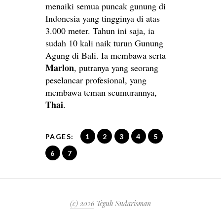
menaiki semua puncak gunung di
Indonesia yang tingginya di atas
3.000 meter. Tahun ini saja, ia
sudah 10 kali naik turun Gunung
Agung di Bali. Ia membawa serta
Marlon
, putranya yang seorang
peselancar profesional, yang
membawa teman seumurannya,
Thai
.
PAGES:
1
2
3
4
5
6
7
(c) 2026
Teguh Sudarisman