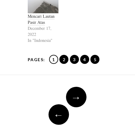
Mencari Lautan
Pasir Atas
December 17,
2022
In "Indonesia"
PAGES:
1
2
3
4
5
Post
→
navigation
←