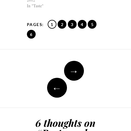
In "Taste"
PAGES:
1
2
3
4
5
6
Post
→
navigation
←
6 thoughts on