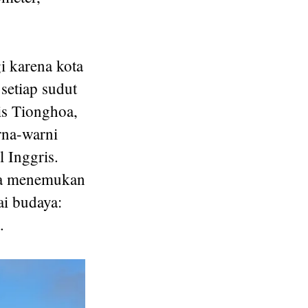
i karena kota
setiap sudut
is Tionghoa,
rna-warni
 Inggris.
ita menemukan
i budaya:
.