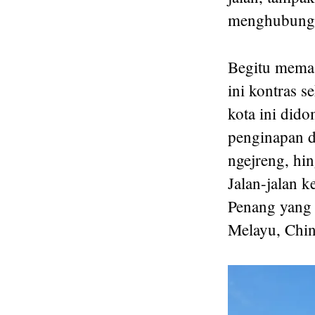
menghubungka
Begitu memas
ini kontras 
kota ini did
penginapan d
ngejreng, hi
Jalan-jalan 
Penang yang 
Melayu, Chin