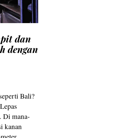
mpit dan
h dengan
eperti Bali?
 Lepas
. Di mana-
si kanan
meter,