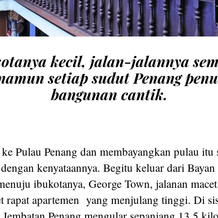
otanya kecil, jalan-jalannya se
namun setiap sudut Penang
penu
bangunan cantik.
 ke Pulau Penang dan membayangkan pulau itu s
 dengan kenyataannya. Begitu keluar dari Bayan
menuju ibukotanya, George Town, jalanan macet
t rapat apartemen yang menjulang tinggi. Di si
k Jembatan Penang mengular sepanjang 13.5 kilo