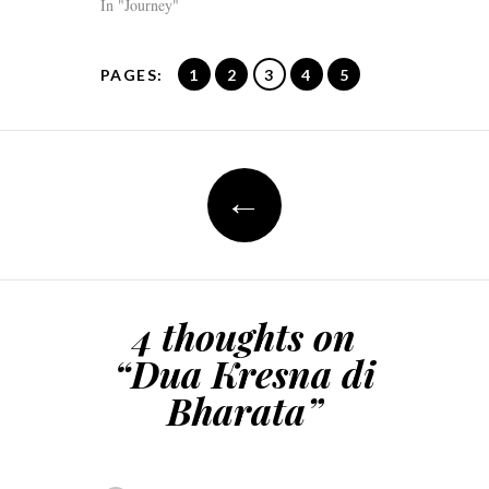
In "Journey"
PAGES:
1
2
3
4
5
Post
←
navigation
4 thoughts on
“
Dua Kresna di
Bharata
”