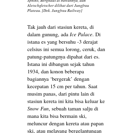
Sphinx, Berghaus di bawahnya, dan
Aletschgletscher dilihat dari Jungfrau
Plateau. [Dok. Jungfrau Railway]
Tak jauh dari stasiun kereta, di
dalam gunung, ada
Ice Palace
. Di
istana es yang bersuhu -3 derajat
celsius ini semua lorong, ceruk, dan
patung-patungnya dipahat dari es.
Istana ini dibangun sejak tahun
1934, dan konon beberapa
bagiannya ‘bergerak’ dengan
kecepatan 15 cm per tahun. Saat
musim panas, dari pintu lain di
stasiun kereta ini kita bisa keluar ke
Snow Fun
, sebuah taman salju di
mana kita bisa bermain ski,
meluncur dengan kereta atau papan
ski, atau melayang bergelantungan