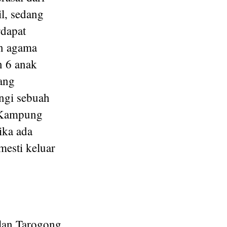
l, sedang
rdapat
n agama
n 6 anak
ang
ngi sebuah
 Kampung
ika ada
esti keluar
alan Tarogong