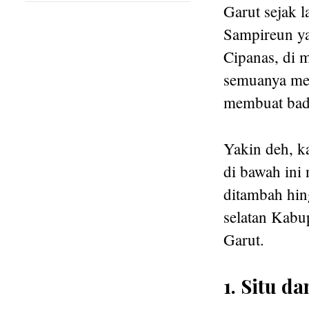
Garut sejak 
Sampireun ya
Cipanas, di 
semuanya men
membuat bada
Yakin deh, ka
di bawah ini
ditambah hin
selatan Kabup
Garut.
1. Situ 