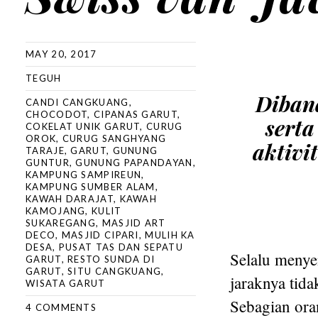
MAY 20, 2017
TEGUH
Diban
CANDI CANGKUANG
,
CHOCODOT
,
CIPANAS GARUT
,
sert
COKELAT UNIK GARUT
,
CURUG
OROK
,
CURUG SANGHYANG
aktivi
TARAJE
,
GARUT
,
GUNUNG
GUNTUR
,
GUNUNG PAPANDAYAN
,
KAMPUNG SAMPIREUN
,
KAMPUNG SUMBER ALAM
,
KAWAH DARAJAT
,
KAWAH
KAMOJANG
,
KULIT
SUKAREGANG
,
MASJID ART
DECO
,
MASJID CIPARI
,
MULIH KA
DESA
,
PUSAT TAS DAN SEPATU
Selalu menye
GARUT
,
RESTO SUNDA DI
GARUT
,
SITU CANGKUANG
,
jaraknya tida
WISATA GARUT
Sebagian ora
4 COMMENTS