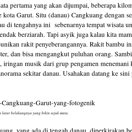
sata pertama yang akan dijumpai, beberapa kilo
e kota Garut. Situ (danau) Cangkuang dengan s
au di tengahnya ini sebenarnya tempat wisata u
endak berziarah. Tapi asyik juga kalau kita ma
unikan rakit penyeberangannya. Rakit bambu in
eter, dan bisa mengangkut puluhan orang. Sambi
 iringan musik dari grup pengamen menemani k
norama sekitar danau. Usahakan datang ke sini p
latar belakangnya yang bikin sejuk mata.
ang, yang ada di tengah danau, diperkirakan be