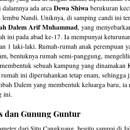
Dewa Shiwa
i dalamnya ada arca
berukuran keci
as lembu Nandi. Uniknya, di samping candi ini te
ah Dalem Arif Muhammad
, yang menyebarka
rah ini pada abad ke-17. Ia mempunyai keturuna
an 1 laki-laki. Rumah-rumah anak perempuan y
m, bentuknya rumah semi-panggung, mengelili
l, membentuk sebuah kampung yang dinamakan
 rumah ini dipertahankan tetap enam, sehingga j
bah Dalem yang membentuk keluarga baru, ia m
 ini.
as dan Gunung Guntur
ometer dari Situ Cangkuang, begitu sampai di J