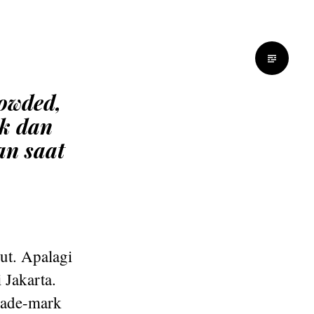
owded,
k dan
an saat
ut. Apalagi
 Jakarta.
rade-mark