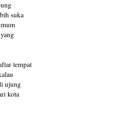
pung
ebih suka
s umum
 yang
aftar tempat
kalau
di ujung
ri kota