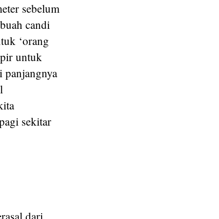
meter sebelum
ebuah candi
ntuk ‘orang
mpir untuk
i panjangnya
l
ita
agi sekitar
rasal dari