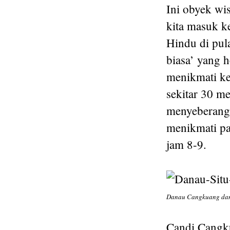
Ini obyek wi
kita masuk k
Hindu di pul
biasa’ yang h
menikmati ke
sekitar 30 m
menyeberang,
menikmati pa
jam 8-9.
Danau Cangkuang dan 
Candi Cangku