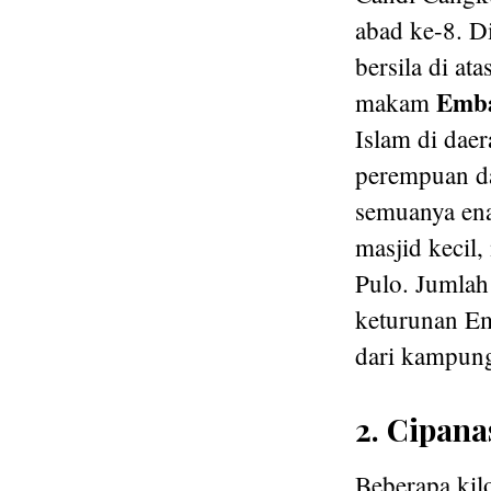
abad ke-8. D
bersila di at
Emb
makam
Islam di dae
perempuan d
semuanya ena
masjid keci
Pulo. Jumlah
keturunan Em
dari kampung
2. Cipan
Beberapa kil