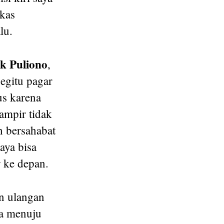
ekas
lu.
k Puliono
,
begitu pagar
us karena
hampir tidak
h bersahabat
aya bisa
r ke depan.
n ulangan
a menuju