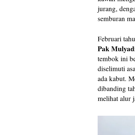
jurang, deng
semburan mat
Februari tahu
Pak Mulyad
tembok ini be
diselimuti as
ada kabut. Me
dibanding tah
melihat alur 