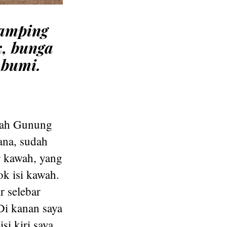
samping
k, bunga
 bumi.
awah Gunung
ana, sudah
r kawah, yang
k isi kawah.
r selebar
Di kanan saya
si kiri saya