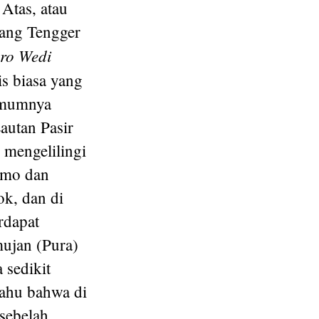
 Atas, atau
rang Tengger
ro Wedi
is biasa yang
umumnya
autan Pasir
 mengelilingi
mo dan
k, dan di
rdapat
ujan (Pura)
 sedikit
tahu bahwa di
 sebelah