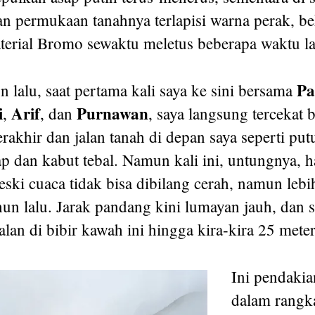
an permukaan tanahnya terlapisi warna perak, b
erial Bromo sewaktu meletus beberapa waktu la
Pa
n lalu, saat pertama kali saya ke sini bersama
i
Arif
Purnawan
,
, dan
, saya langsung tercekat 
rakhir dan jalan tanah di depan saya seperti put
ap dan kabut tebal. Namun kali ini, untungnya, 
ski cuaca tidak bisa dibilang cerah, namun lebi
un lalu. Jarak pandang kini lumayan jauh, dan s
jalan di bibir kawah ini hingga kira-kira 25 mete
Ini pendakia
dalam rangk