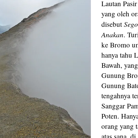
Lautan Pasir
yang oleh o
Sego
disebut
Anakan
. Tur
ke Bromo 
hanya tahu L
Bawah, yang
Gunung Bro
Gunung Bato
tengahnya te
Sanggar Pam
Poten. Hanya
orang yang 
atas sana, di