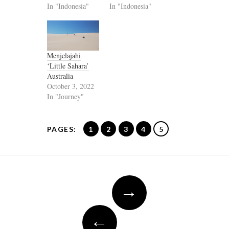
In "Indonesia"
In "Indonesia"
Menjelajahi
‘Little Sahara’
Australia
October 3, 2022
In "Journey"
PAGES:
1
2
3
4
5
Post
→
navigation
←