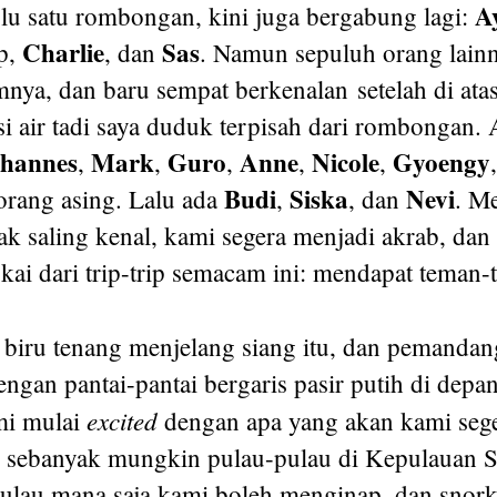
A
lu satu rombongan, kini juga bergabung lagi:
Charlie
Sas
p,
, dan
. Namun sepuluh orang lainn
nya, dan baru sempat berkenalan setelah di atas
si air tadi saya duduk terpisah dari rombongan.
hannes
Mark
Guro
Anne
Nicole
Gyoengy
,
,
,
,
,
Budi
Siska
Nevi
rang asing. Lalu ada
,
, dan
. M
k saling kenal, kami segera menjadi akrab, dan 
ukai dari trip-trip semacam ini: mendapat teman
g biru tenang menjelang siang itu, dan pemanda
engan pantai-pantai bergaris pasir putih di depa
excited
i mulai
dengan apa yang akan kami sege
sebanyak mungkin pulau-pulau di Kepulauan S
ulau mana saja kami boleh menginap, dan snork