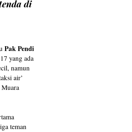
tenda di
Pak Pendi
tu
-17 yang ada
ecil, namun
aksi air’
n Muara
rtama
Tiga teman