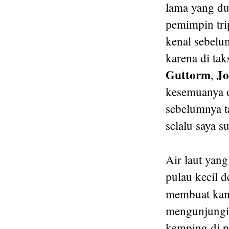
lama yang du
pemimpin tri
kenal sebelum
karena di tak
Guttorm
Jo
,
kesemuanya o
sebelumnya ta
selalu saya s
Air laut yan
pulau kecil d
membuat kam
mengunjungi 
kemping di p