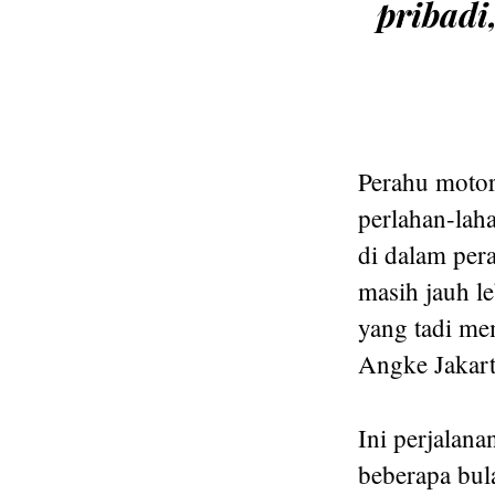
pribadi
Perahu moto
perlahan-lah
di dalam per
masih jauh l
yang tadi me
Angke Jakart
Ini perjalan
beberapa bul