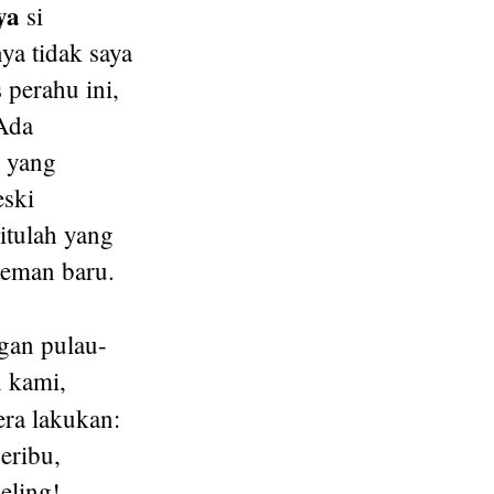
ya
si
ya tidak saya
 perahu ini,
 Ada
, yang
eski
itulah yang
-teman baru.
ngan pulau-
n kami,
ra lakukan:
eribu,
eling!