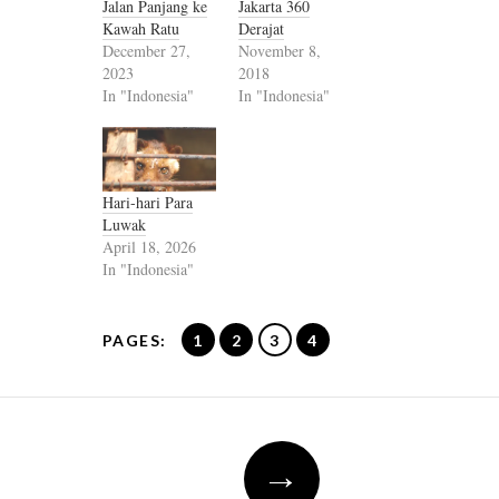
Jalan Panjang ke
Jakarta 360
Kawah Ratu
Derajat
December 27,
November 8,
2023
2018
In "Indonesia"
In "Indonesia"
Hari-hari Para
Luwak
April 18, 2026
In "Indonesia"
PAGES:
1
2
3
4
Post
→
navigation