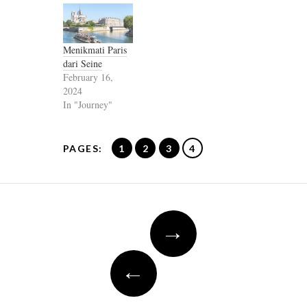
Menikmati Paris
dari Seine
February 16,
2024
In "Journey"
PAGES:
1
2
3
4
Post
→
navigation
←