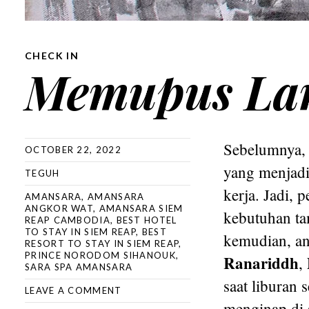
CHECK IN
Memupus La
Sebelumnya, 
OCTOBER 22, 2022
yang menjad
TEGUH
kerja. Jadi,
AMANSARA
,
AMANSARA
ANGKOR WAT
,
AMANSARA SIEM
kebutuhan ta
REAP CAMBODIA
,
BEST HOTEL
TO STAY IN SIEM REAP
,
BEST
kemudian, an
RESORT TO STAY IN SIEM REAP
,
PRINCE NORODOM SIHANOUK
,
Ranariddh
,
SARA SPA AMANSARA
saat liburan 
LEAVE A COMMENT
menginap di s