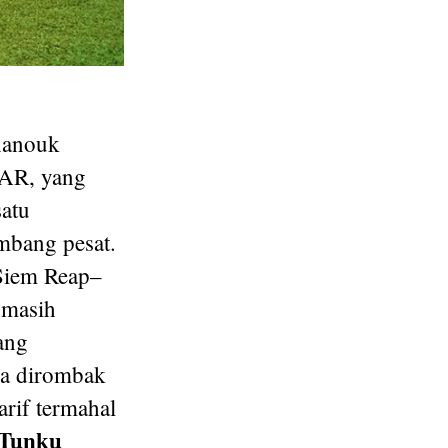
ihanouk
HAR, yang
satu
embang pesat.
Siem Reap–
 masih
ang
da dirombak
rif termahal
Tunku