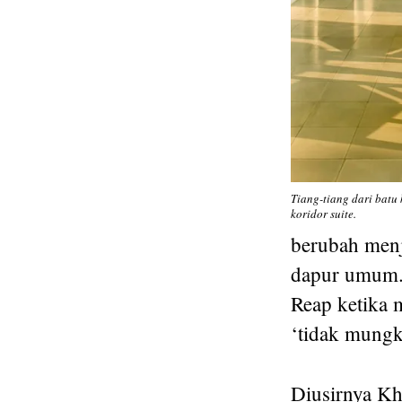
Tiang-tiang dari batu 
koridor suite.
berubah menj
dapur umum.
Reap ketika m
‘tidak mungki
Diusirnya Kh