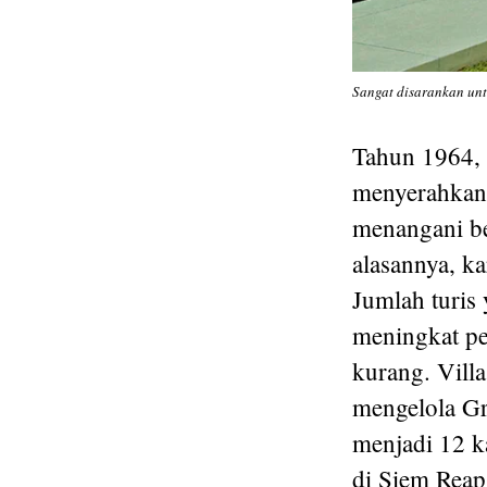
Sangat disarankan unt
Tahun 1964, h
menyerahkan 
menangani be
alasannya, k
Jumlah turis
meningkat pe
kurang. Vill
mengelola Gr
menjadi 12 k
di Siem Reap 