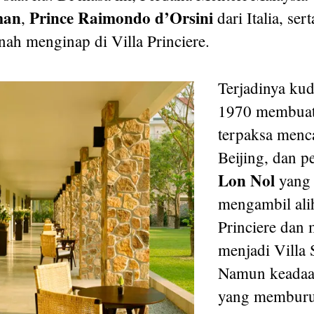
man
Prince Raimondo d’Orsini
,
dari Italia, ser
rnah menginap di Villa Princiere.
Terjadinya kud
1970 membuat
terpaksa menc
Beijing, dan p
Lon Nol
yang 
mengambil alih
Princiere dan
menjadi Villa
Namun keadaa
yang membur