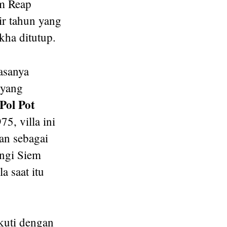
em Reap
ir tahun yang
kha ditutup.
asanya
yang
Pol Pot
5, villa ini
an sebagai
ngi Siem
a saat itu
kuti dengan