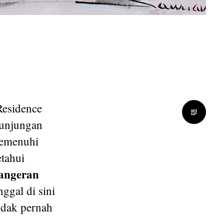
Residence
kunjungan
memenuhi
etahui
angeran
inggal di sini
tidak pernah