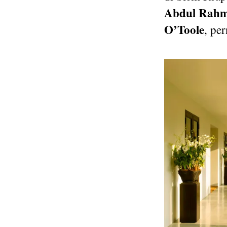
Abdul Rah
O’Toole
, pe