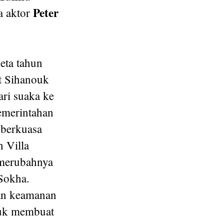
Peter
ta aktor
eta tahun
 Sihanouk
ari suaka ke
emerintahan
berkuasa
 Villa
 merubahnya
 Sokha.
n keamanan
uk membuat